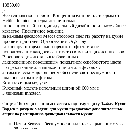
13850,00
р.
Все гениальное - просто. Концепция единой платформы от
Hettich Innotech предлагает не только
инновационный и индивидуальный дизайн, но и высочайшее
качество. Практичное решение
за каждым фасадом! Масса способов сделать работу на кухне
проще и приятней. Организации OrgaTray
гарантируют идеальный порядок и эффективное
использование каждого сантиметра внутри ящиков и шкафов.
В основе ящиков стальные боковины с
лакированным порошковым покрытием серебристого цвета.
Направляющие для ящиков и петли для фасадов с
автоматическим доводчиком обеспечивают бесшумное и
плавное закрытие фасада
Комплектация модуля:
Кухонный модуль напольный шириной 600 мм с
3 ящиками Innotech
Опция "Без ящика" применяется к одному ящику 144мм
Кухни
Вардек в разделе модули для кухни предлагают дополнительные
опции по расширению функциональности кухни:
Петли Sensys – бесшумное и плавное закрывание с угла
35 градусов.