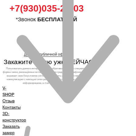
+7(930)035-25-03
*Звонок
БЕСПЛАТНЫЙ
Договор публичной оферты
Закажите кухню уже СЕЙЧАС!
Пользователь данного интернет-ресурса, обратившийся через специальные
формы связи, размещённые на сайте, а также по средствам телефонного звонка,
выражает свое безусловное согласие продолжить устную или письменную
коммуникацию с помощью электронных средств связи, в том числе: sms-
информирование, e-mail-рассылка и т.п. и т.д.
V-
SHOP
Отзыв
Контакты
3D-
конструктор
Заказать
замер