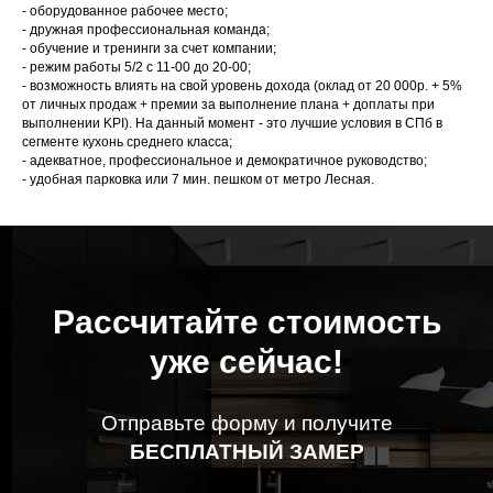
- оборудованное рабочее место;
- дружная профессиональная команда;
- обучение и тренинги за счет компании;
- режим работы 5/2 с 11-00 до 20-00;
- возможность влиять на свой уровень дохода (оклад от 20 000р. + 5%
от личных продаж + премии за выполнение плана + доплаты при
выполнении KPI). На данный момент - это лучшие условия в СПб в
сегменте кухонь среднего класса;
- адекватное, профессиональное и демократичное руководство;
- удобная парковка или 7 мин. пешком от метро Лесная.
Рассчитайте стоимость
уже сейчас!
Отправьте форму и получите
БЕСПЛАТНЫЙ ЗАМЕР