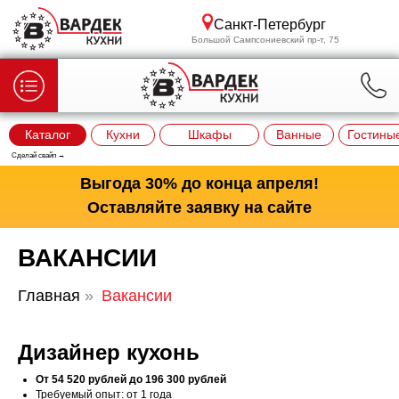
Санкт-Петербург
Большой Сампсониевский пр-т, 75
Каталог
Кухни
Шкафы
Ванные
Гостины
Сделай свайп →
Выгода 30% до конца апреля!
Оставляйте заявку на сайте
ВАКАНСИИ
Главная
»
Вакансии
Дизайнер кухонь
От 54 520 рублей до 196 300 рублей
Требуемый опыт: от 1 года
Вызвать дизайнера