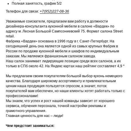
Полная занятость, график 5/2
Телефон для связи:
+7(952)227-08-36
Уважаемые соискатели, предлагаем вам работу в должности
дизайнера-консультанта кухонной мебели в салоне «Вардек» по
адресу м. Лесная Большой Сампсониевский 75. Формат салона Street
retail.
Фабрика «Вардек» основана в 1996 году в г. Санкт-Петербург. На
сегодняшний день она является одной из самых крупных Фабрик в
России по продаже кухонной мебели и шкафов по индивидуальным
заказам. Мы являемся франшизным салоном завода.
Наш салон занимает лидирующие позиции среди всех салонов, а их
только в СПб около 42. На Яндекс картах наш рейтинг составляет 4,9 *
Мы предлагаем своим покупателям большой выбор кухонь немецкого
качества. Благодаря широкому ассортименту и привлекательным
ценам наша продукция пользуется спросом, а значит, поток
покупателей вам обеспечен, но наши клиенты хотят работать только с
профессионалами!
Мы знаем, что успех и рост нашей команды зависит от хорошего
сервиса, обучения персонала, точной настройки рекламы и
грамотного управления.
Главная ценность для нас – люди!
Чем предстоит заниматься: