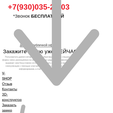
+7(930)035-25-03
*Звонок
БЕСПЛАТНЫЙ
Договор публичной оферты
Закажите кухню уже СЕЙЧАС!
Пользователь данного интернет-ресурса, обратившийся через специальные
формы связи, размещённые на сайте, а также по средствам телефонного звонка,
выражает свое безусловное согласие продолжить устную или письменную
коммуникацию с помощью электронных средств связи, в том числе: sms-
информирование, e-mail-рассылка и т.п. и т.д.
V-
SHOP
Отзыв
Контакты
3D-
конструктор
Заказать
замер