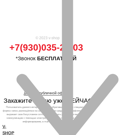
© 2023 v-shop
+7(930)035-25-03
*Звонок
БЕСПЛАТНЫЙ
Договор публичной оферты
Закажите кухню уже СЕЙЧАС!
Пользователь данного интернет-ресурса, обратившийся через специальные
формы связи, размещённые на сайте, а также по средствам телефонного звонка,
выражает свое безусловное согласие продолжить устную или письменную
коммуникацию с помощью электронных средств связи, в том числе: sms-
информирование, e-mail-рассылка и т.п. и т.д.
V-
SHOP