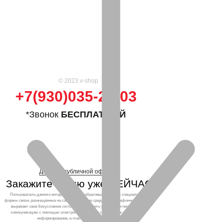
© 2023 v-shop
+7(930)035-25-03
*Звонок
БЕСПЛАТНЫЙ
Договор публичной оферты
Закажите кухню уже СЕЙЧАС!
Пользователь данного интернет-ресурса, обратившийся через специальные
формы связи, размещённые на сайте, а также по средствам телефонного звонка,
выражает свое безусловное согласие продолжить устную или письменную
коммуникацию с помощью электронных средств связи, в том числе: sms-
информирование, e-mail-рассылка и т.п. и т.д.