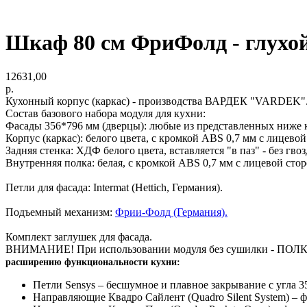
Шкаф 80 см ФриФолд - глухо
12631,00
р.
Кухонный корпус (каркас) - производства ВАРДЕК "VARDEK".
Состав базового набора модуля для кухни:
Фасады 356*796 мм (дверцы): любые из представленных ниже 
Корпус (каркас): белого цвета, с кромкой АВS 0,7 мм с лицево
Задняя стенка: ХДФ белого цвета, вставляется "в паз" - без гвоз
Внутренняя полка: белая, с кромкой АВS 0,7 мм с лицевой сто
Петли для фасада: Intermat (Hettich, Германия).
Подъемный механизм:
Фрии-Фолд (Германия).
Комплект заглушек для фасада.
ВНИМАНИЕ! При использовании модуля без сушилки - ПОЛКА 
расширению функциональности кухни:
Петли Sensys – бесшумное и плавное закрывание с угла 3
Направляющие Квадро Сайлент (Quadro Silent System) – 