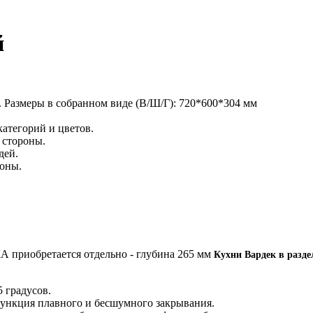
й
 Размеры в собранном виде (В/Ш/Г): 720*600*304 мм
категорий и цветов.
й стороны.
дей.
роны.
приобретается отдельно - глубина 265 мм
Кухни Вардек в разде
5 градусов.
функция плавного и бесшумного закрывания.