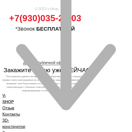
© 2023 v-shop
+7(930)035-25-03
*Звонок
БЕСПЛАТНЫЙ
Договор публичной оферты
Закажите кухню уже СЕЙЧАС!
Пользователь данного интернет-ресурса, обратившийся через специальные
формы связи, размещённые на сайте, а также по средствам телефонного звонка,
выражает свое безусловное согласие продолжить устную или письменную
коммуникацию с помощью электронных средств связи, в том числе: sms-
информирование, e-mail-рассылка и т.п. и т.д.
V-
SHOP
Отзыв
Контакты
3D-
конструктор