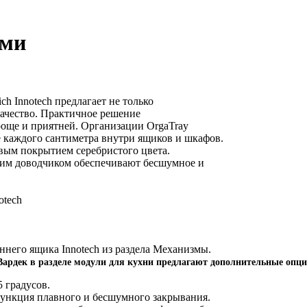
ами
ch Innotech предлагает не только
ачество. Практичное решение
роще и приятней. Организации OrgaTray
 каждого сантиметра внутри ящиков и шкафов.
вым покрытием серебристого цвета.
ким доводчиком обеспечивают бесшумное и
otech
него ящика Innotech из раздела Механизмы.
Вардек в разделе модули для кухни предлагают дополнительные опц
5 градусов.
функция плавного и бесшумного закрывания.