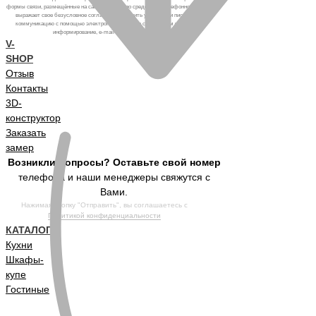
формы связи, размещённые на сайте, а также по средствам телефонного звонка,
выражает свое безусловное согласие продолжить устную или письменную
коммуникацию с помощью электронных средств связи, в том числе: sms-
информирование, e-mail-рассылка и т.п. и т.д.
V-
SHOP
Отзыв
Контакты
3D-
конструктор
Заказать
замер
Возникли вопросы? Оставьте свой номер
телефона и наши менеджеры свяжутся с
Вами.
Нажимая кнопку "Отправить", вы соглашаетесь с
Политикой конфиденциальности
КАТАЛОГ
Кухни
Шкафы-
купе
Гостиные