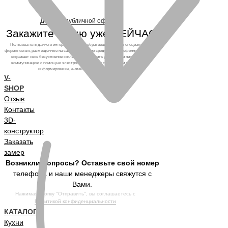
Договор публичной оферты
Закажите кухню уже СЕЙЧАС!
Пользователь данного интернет-ресурса, обратившийся через специальные
формы связи, размещённые на сайте, а также по средствам телефонного звонка,
выражает свое безусловное согласие продолжить устную или письменную
коммуникацию с помощью электронных средств связи, в том числе: sms-
информирование, e-mail-рассылка и т.п. и т.д.
V-
SHOP
Отзыв
Контакты
3D-
конструктор
Заказать
замер
Возникли вопросы? Оставьте свой номер
телефона и наши менеджеры свяжутся с
Вами.
Нажимая кнопку "Отправить", вы соглашаетесь с
Политикой конфиденциальности
КАТАЛОГ
Кухни