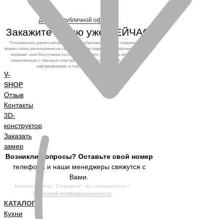
Договор публичной оферты
Закажите кухню уже СЕЙЧАС!
Пользователь данного интернет-ресурса, обратившийся через специальные
формы связи, размещённые на сайте, а также по средствам телефонного звонка,
выражает свое безусловное согласие продолжить устную или письменную
коммуникацию с помощью электронных средств связи, в том числе: sms-
информирование, e-mail-рассылка и т.п. и т.д.
V-
SHOP
Отзыв
Контакты
3D-
конструктор
Заказать
замер
Возникли вопросы? Оставьте свой номер
телефона и наши менеджеры свяжутся с
Вами.
Нажимая кнопку "Отправить", вы соглашаетесь с
Политикой конфиденциальности
КАТАЛОГ
Кухни