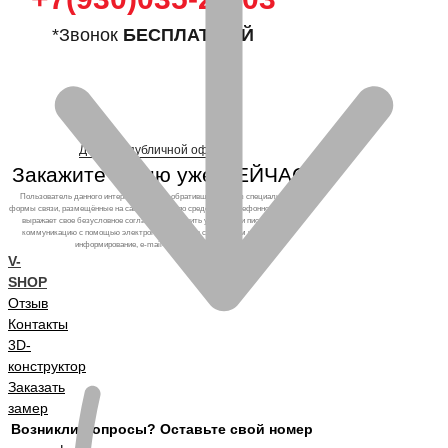
*Звонок
БЕСПЛАТНЫЙ
Договор публичной оферты
Закажите кухню уже СЕЙЧАС!
Пользователь данного интернет-ресурса, обратившийся через специальные
формы связи, размещённые на сайте, а также по средствам телефонного звонка,
выражает свое безусловное согласие продолжить устную или письменную
коммуникацию с помощью электронных средств связи, в том числе: sms-
информирование, e-mail-рассылка и т.п. и т.д.
V-
SHOP
Отзыв
Контакты
3D-
конструктор
Заказать
замер
Возникли вопросы? Оставьте свой номер