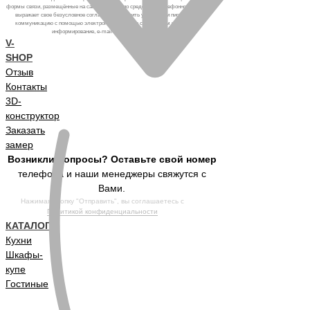
формы связи, размещённые на сайте, а также по средствам телефонного звонка,
выражает свое безусловное согласие продолжить устную или письменную
коммуникацию с помощью электронных средств связи, в том числе: sms-
информирование, e-mail-рассылка и т.п. и т.д.
V-
SHOP
Отзыв
Контакты
3D-
конструктор
Заказать
замер
Возникли вопросы? Оставьте свой номер
телефона и наши менеджеры свяжутся с
Вами.
Нажимая кнопку "Отправить", вы соглашаетесь с
Политикой конфиденциальности
КАТАЛОГ
Кухни
Шкафы-
купе
Гостиные