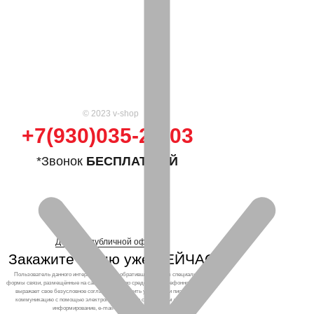
© 2023 v-shop
+7(930)035-25-03
*Звонок
БЕСПЛАТНЫЙ
Договор публичной оферты
Закажите кухню уже СЕЙЧАС!
Пользователь данного интернет-ресурса, обратившийся через специальные
формы связи, размещённые на сайте, а также по средствам телефонного звонка,
выражает свое безусловное согласие продолжить устную или письменную
коммуникацию с помощью электронных средств связи, в том числе: sms-
информирование, e-mail-рассылка и т.п. и т.д.