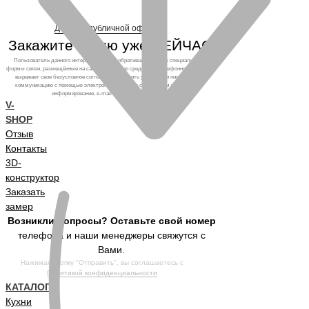
Договор публичной оферты
Закажите кухню уже СЕЙЧАС!
Пользователь данного интернет-ресурса, обратившийся через специальные
формы связи, размещённые на сайте, а также по средствам телефонного звонка,
выражает свое безусловное согласие продолжить устную или письменную
коммуникацию с помощью электронных средств связи, в том числе: sms-
информирование, e-mail-рассылка и т.п. и т.д.
V-
SHOP
Отзыв
Контакты
3D-
конструктор
Заказать
замер
Возникли вопросы? Оставьте свой номер
телефона и наши менеджеры свяжутся с
Вами.
Нажимая кнопку "Отправить", вы соглашаетесь с
Политикой конфиденциальности
КАТАЛОГ
Кухни