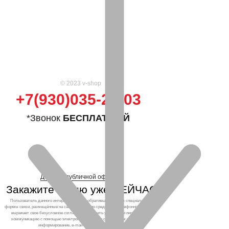
© 2023 v-shop
+7(930)035-25-03
*Звонок
БЕСПЛАТНЫЙ
Договор публичной оферты
Закажите кухню уже СЕЙЧАС!
Пользователь данного интернет-ресурса, обратившийся через специальные
формы связи, размещённые на сайте, а также по средствам телефонного звонка,
выражает свое безусловное согласие продолжить устную или письменную
коммуникацию с помощью электронных средств связи, в том числе: sms-
информирование, e-mail-рассылка и т.п. и т.д.