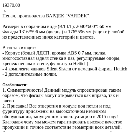
19370,00
р.
Пенал, производства ВАРДЕК "VARDEK".
Размеры в собранном виде (В/Ш/Г): 2040*600*560 мм.
Фасады 1316*596 мм (дверца) и 176*596 мм (ящики): любой
из представленных ниже категорий и цветов.
В состав входит:
- Корпус (белый ЛДСП, кромка ABS 0,7 мм, полка,
многосоставная задняя стенка в паз, регулируемые опоры,
крепеж пенала к стене, фурнитура Hettich)
- 4 комплекта ящиков Silent Sistem от немецкой фирмы Hettich
- 2 дополнительные полки.
Особенности:
1. Симметричность! Данный модуль спроектирован таким
образом, что фасады могут открываться как вправо, так и
влево.
2. Присадка! Все отверстия в модуле под петли и под
фурнитуру присажены на высокоточном немецком
оборудовании, запущенном в эксплуатацию в 2015 году!
Благодаря чему мы можем гарантировать высокое качество
продукции и точное соответствие геометрии всех деталей.