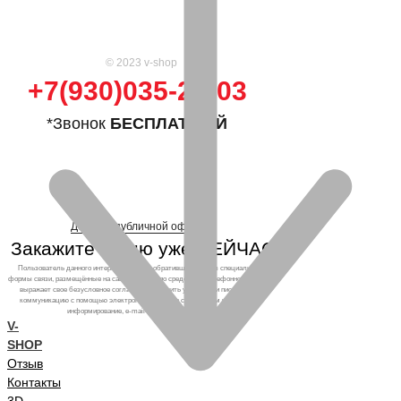
© 2023 v-shop
+7(930)035-25-03
*Звонок
БЕСПЛАТНЫЙ
Договор публичной оферты
Закажите кухню уже СЕЙЧАС!
Пользователь данного интернет-ресурса, обратившийся через специальные
формы связи, размещённые на сайте, а также по средствам телефонного звонка,
выражает свое безусловное согласие продолжить устную или письменную
коммуникацию с помощью электронных средств связи, в том числе: sms-
информирование, e-mail-рассылка и т.п. и т.д.
V-
SHOP
Отзыв
Контакты
3D-