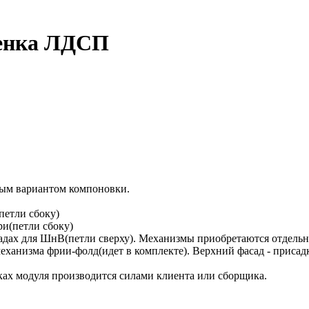
тенка ЛДСП
ным вариантом компоновки.
петли сбоку)
ри(петли сбоку)
асадах для ШнВ(петли сверху). Механизмы приобретаются отдель
механизма фрии-фолд(идет в комплекте). Верхний фасад - присад
ках модуля производится силами клиента или сборщика.