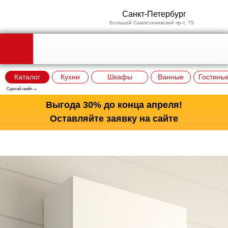
Санкт-Петербург
Большой Сампсониевский пр-т, 75
Каталог
Кухни
Шкафы
Ванные
Гостины
Сделай свайп →
Выгода 30% до конца апреля!
Оставляйте заявку на сайте
Вызвать дизайнера