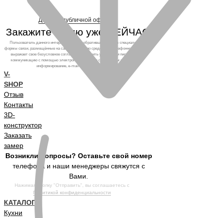
Договор публичной оферты
Закажите кухню уже СЕЙЧАС!
Пользователь данного интернет-ресурса, обратившийся через специальные
формы связи, размещённые на сайте, а также по средствам телефонного звонка,
выражает свое безусловное согласие продолжить устную или письменную
коммуникацию с помощью электронных средств связи, в том числе: sms-
информирование, e-mail-рассылка и т.п. и т.д.
V-
SHOP
Отзыв
Контакты
3D-
конструктор
Заказать
замер
Возникли вопросы? Оставьте свой номер
телефона и наши менеджеры свяжутся с
Вами.
Нажимая кнопку "Отправить", вы соглашаетесь с
Политикой конфиденциальности
КАТАЛОГ
Кухни